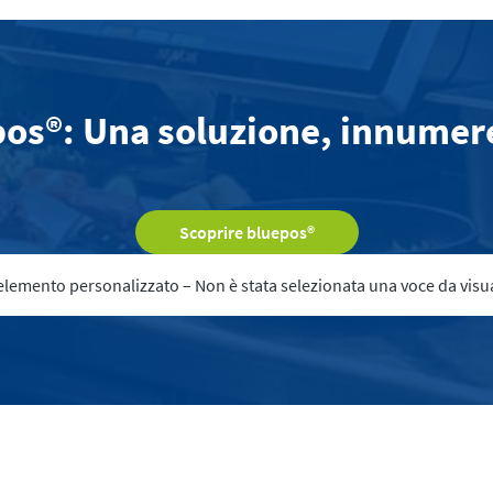
s®: Una soluzione, innumerev
Scoprire bluepos®
elemento personalizzato – Non è stata selezionata una voce da visua