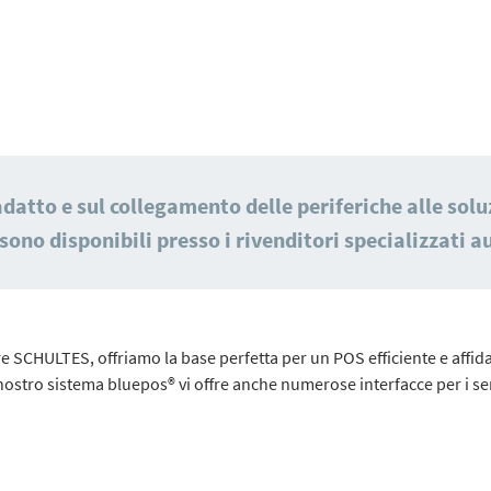
atto e sul collegamento delle periferiche alle soluz
ono disponibili presso i rivenditori specializzati au
re SCHULTES, offriamo la base perfetta per un POS efficiente e affida
l nostro sistema bluepos® vi offre anche numerose interfacce per i se