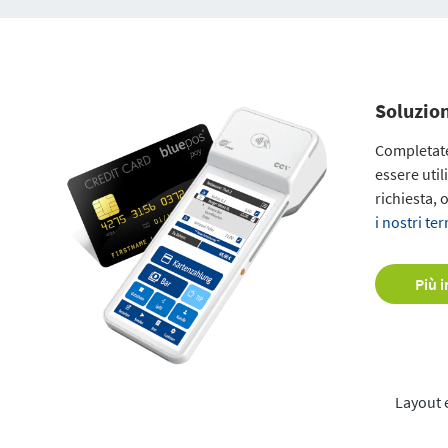
Soluzion
Completate
essere util
richiesta,
i nostri t
Più 
Layout 