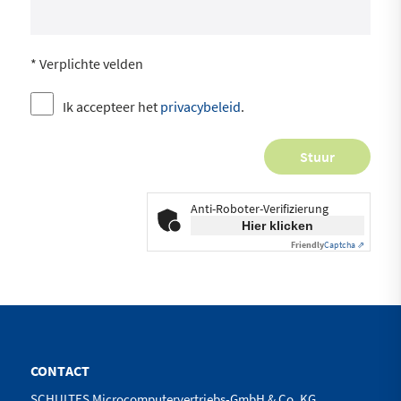
* Verplichte velden
Ik accepteer het
privacybeleid
.
Anti-Roboter-Verifizierung
Hier klicken
Friendly
Captcha ⇗
CONTACT
SCHULTES Microcomputervertriebs-GmbH & Co. KG