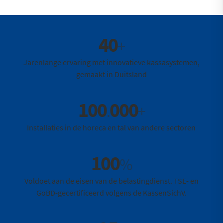
40
+
Jarenlange ervaring met innovatieve kassasystemen,
gemaakt in Duitsland
100
000
.
+
Installaties in de horeca en tal van andere sectoren
100
%
Voldoet aan de eisen van de belastingdienst. TSE- en
GoBD-gecertificeerd volgens de KassenSichV.