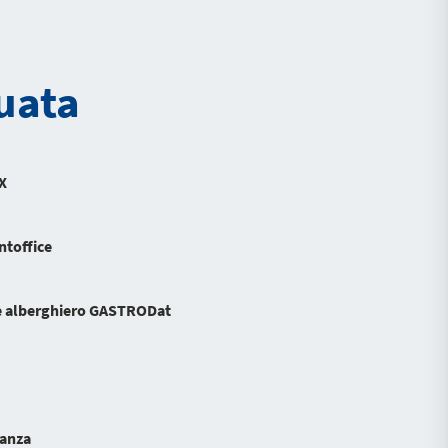
uata
X
ntoffice
e alberghiero GASTRODat
anza