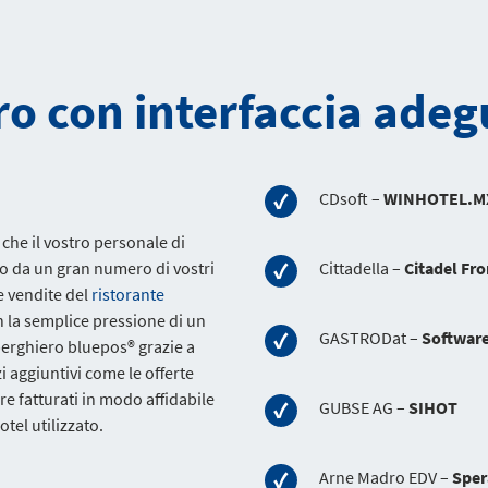
o con interfaccia adeg
CDsoft –
WINHOTEL.M
 che il vostro personale di
rno da un gran numero di vostri
Cittadella –
Citadel Fro
e vendite del
ristorante
on la semplice pressione di un
GASTRODat –
Softwar
berghiero bluepos® grazie a
i aggiuntivi come le offerte
re fatturati in modo affidabile
GUBSE AG –
SIHOT
el utilizzato.
Arne Madro EDV –
Sper