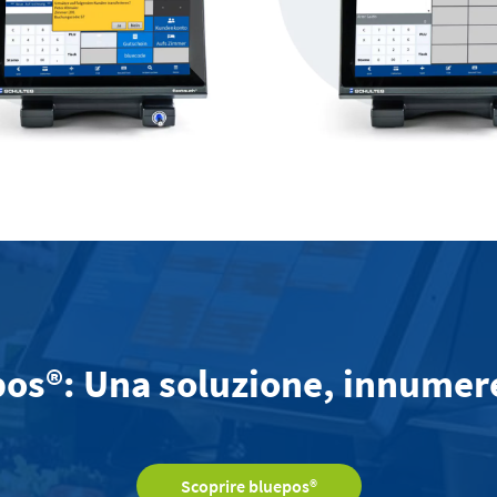
s®: Una soluzione, innumerev
Scoprire bluepos®