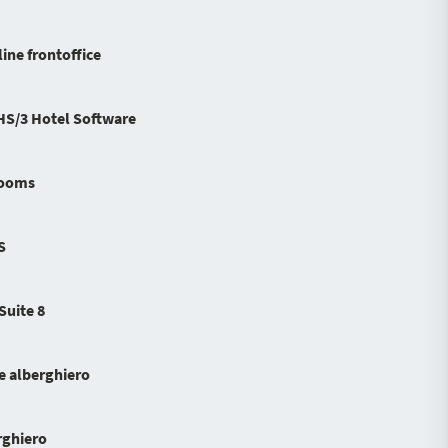
line frontoffice
HS/3 Hotel Software
rooms
S
Suite 8
e alberghiero
rghiero