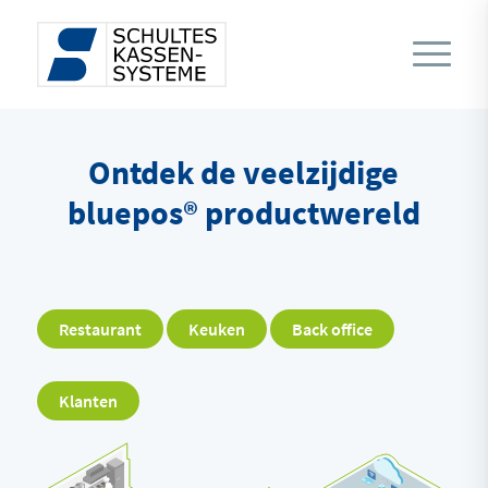
Ontdek de veelzijdige
bluepos® productwereld
Restaurant
Keuken
Back office
Klanten