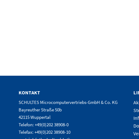
KONTAKT
L
SCHULTES Microcomputervertriebs-GmbH & Co. KG
Ak
Bayreuther Straße 50b
St
42115 Wuppertal
In
Telefon: +49(0)202 38908-0
Do
Telefax: +49(0)202 38908-10
Ve