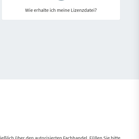
Wie erhalte ich meine Lizenzdatei?
ßlich über den autorisierten Fachhandel. Füllen Sie bitte