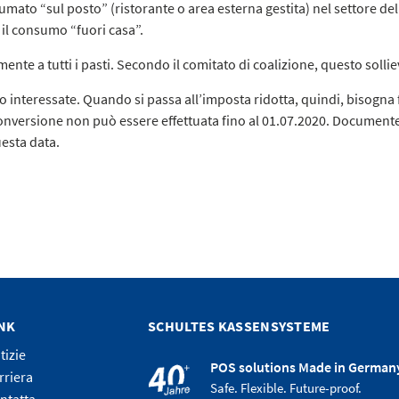
umato “sul posto” (ristorante o area esterna gestita) nel settore della
 il consumo “fuori casa”.
ente a tutti i pasti. Secondo il comitato di coalizione, questo sollie
o interessate. Quando si passa all’imposta ridotta, quindi, bisogna f
onversione non può essere effettuata fino al 01.07.2020. Documente
esta data.
NK
SCHULTES KASSENSYSTEME
tizie
POS solutions Made in German
rriera
Safe. Flexible. Future-proof.
ntatta