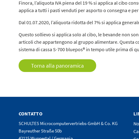
Finora, l’aliquota IVA piena del 19 % si applica al cibo cons
applica a tutti i pasti venduti per asporto o consegna e per
Dal 01.07.2020, l’aliquota ridotta del 7% si applica generalm
Questo sollievo si applica solo al cibo, le bevande non son
articoli che appartengono al gruppo alimentare. Questa c
sistema di cassa S-700 bluepos® in tempo utile prima di qu
Torna alla panoramica
CONTATTO
LI
SCHULTES Microcomputervertriebs-GmbH & Co. KG
No
Bayreuther Straße 50b
Ca
42115 Wuppertal / Germania
Co