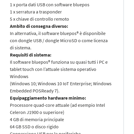
1 x porta dati USB con software bluepos
1 x serratura a trasponder
5 x chiave di controllo remoto
Ambito di consegna diverso:
In alternativa, il software bluepos® è disponibile
con dongle USB / dongle MicroSD o come licenza
di sistema.
Requisiti di sistema:
Il software bluepos® funziona su quasi tutti i PC e
tablet touch con l’attuale sistema operativo
Windows
(Windows 10; Windows 10 IoT Enterprise; Windows
Embedded POSReady 7).
Equipaggiamento hardware minimo:
Processore quad-core attuale (ad esempio Intel
Celeron J1900 o superiore)
4 GB di memoria principale
64 GB SSD o disco rigido
Connessione USB per le periferiche