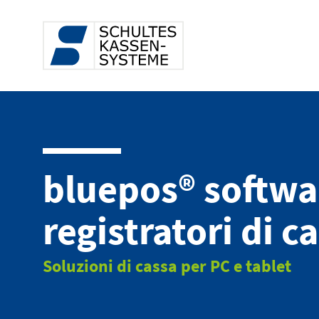
bluepos® softwa
registratori di c
Soluzioni di cassa per PC e tablet