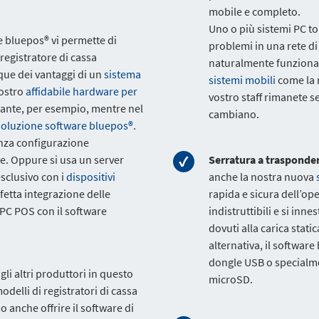
mobile e completo.
Uno o più sistemi PC t
e bluepos® vi permette di
problemi in una rete di
 registratore di cassa
naturalmente funziona
ue dei vantaggi di un
sistema
sistemi mobili
come la 
nostro
affidabile hardware per
vostro staff rimanete se
orante, per esempio, mentre nel
cambiano.
soluzione software bluepos®
.
nza configurazione
e. Oppure si usa un server
Serratura a trasponde
sclusivo con i
dispositivi
anche la nostra nuova
fetta integrazione delle
rapida e sicura dell’op
 PC POS con il software
indistruttibili e si in
dovuti alla carica stati
alternativa, il softwar
dongle USB o specialme
gli altri produttori in questo
microSD.
delli di registratori di cassa
 anche offrire il software di